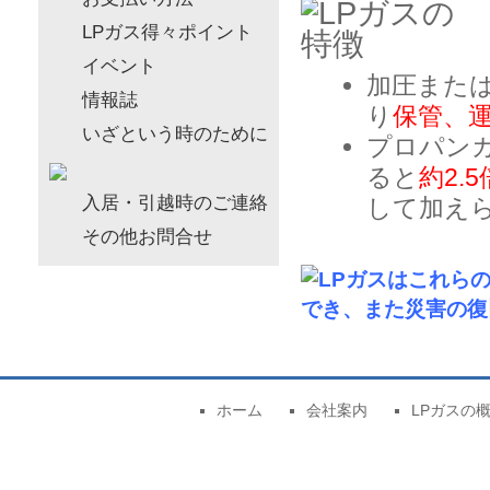
LPガス得々ポイント
イベント
加圧また
情報誌
り
保管、
いざという時のために
プロパン
ると
約2.
入居・引越時のご連絡
して加え
その他お問合せ
ホーム
会社案内
LPガスの