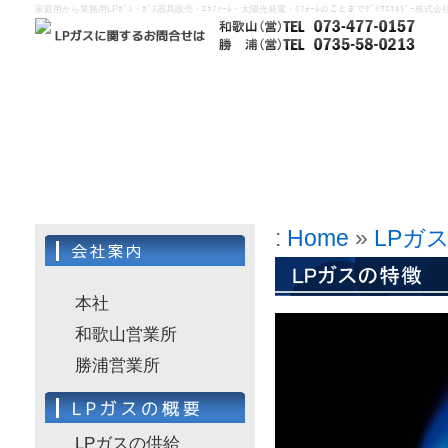
家庭用から業務用LPｶﾞｽ・ｶﾞｽ器具販売・ｴﾈﾌｧｰﾑ・太陽光発電・ﾘﾌｫｰﾑのことまでﾀﾞｲﾜｴﾈﾙｷﾞｰ株
:
Home
»
LPガ
本社
和歌山営業所
勝浦営業所
LPガスの供給