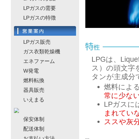
LPガスの需要
LPガスの特徴
LPガス販売
ガス衣類乾燥機
LPGは、Liqu
エネファーム
ス）の頭文字
W発電
タンが主成分
燃料転換
燃料によ
器具販売
常に少な
いえまる
LPガスに
まれてい
保安体制
ススや灰
配送体制
お支払い方法